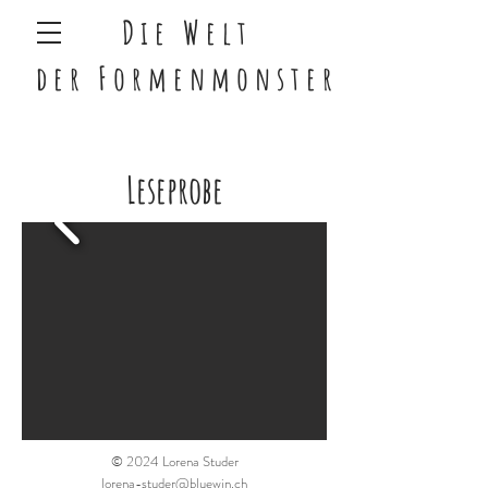
Die Welt
der
Formenmonster
Leseprobe
© 2024 Lorena Studer
lorena-studer@bluewin.ch